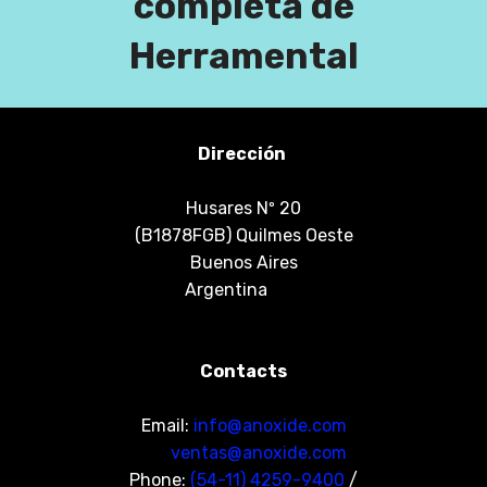
completa de
Herramental
Dirección
Husares Nº 20
(B1878FGB) Quilmes Oeste
Buenos Aires
Argentina
Contacts
Email:
info@anoxide.com
ventas@anoxide.com
Phone:
(54-11) 4259-9400
/