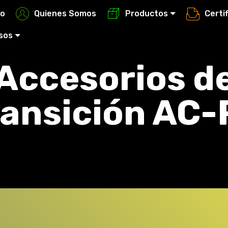
io
Quienes Somos
Productos
Certi
sos
Accesorios d
ransición AC-