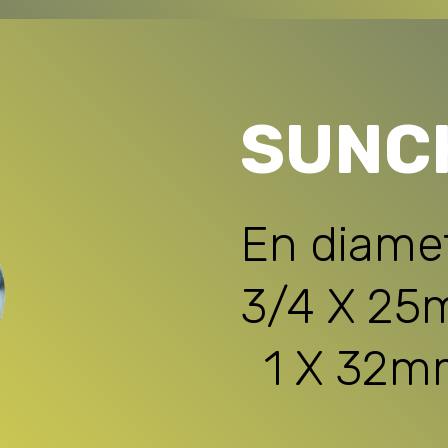
SUNC
En diame
3/4 X 2
1 X 32m