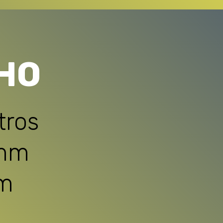
HO
tros
5mm
m