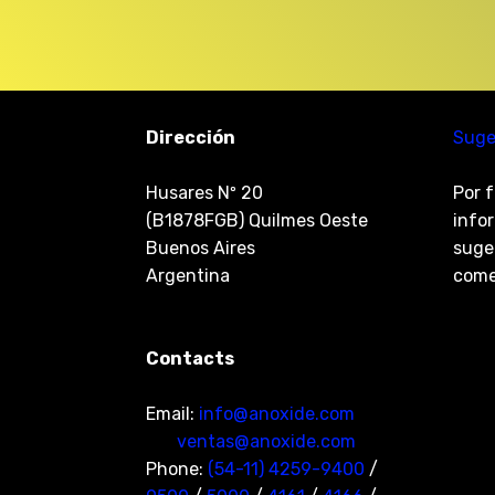
Dirección
Suge
Husares Nº 20
Por f
(B1878FGB) Quilmes Oeste
infor
Buenos Aires
suge
Argentina
come
Contacts
Email:
info@anoxide.com
ventas@anoxide.com
Phone:
(54-11) 4259-9400
/