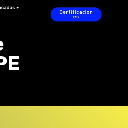
ficados
Certificacion
es
e
PE