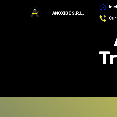
Inic
ANOXIDE S.R.L.
Cur
T