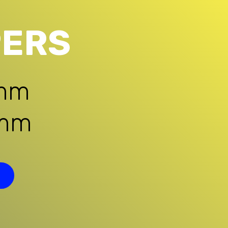
PERS
5mm
mm