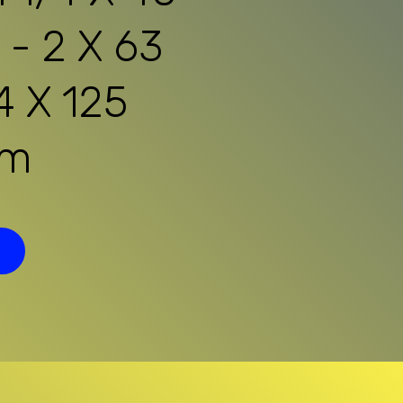
 - 2 X 63
4 X 125
mm